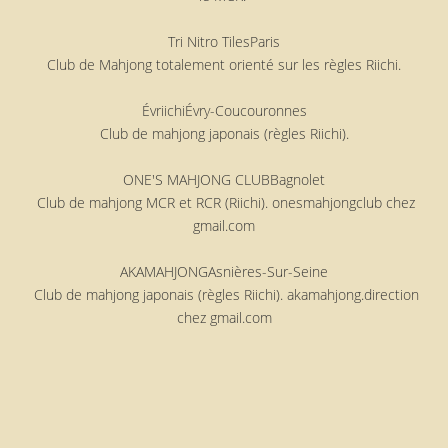
Tri Nitro Tiles
Paris
Club de Mahjong totalement orienté sur les règles Riichi.
Évriichi
Évry-Coucouronnes
Club de mahjong japonais (règles Riichi).
ONE'S MAHJONG CLUB
Bagnolet
Club de mahjong MCR et RCR (Riichi). onesmahjongclub chez
gmail.com
AKAMAHJONG
Asnières-Sur-Seine
Club de mahjong japonais (règles Riichi). akamahjong.direction
chez gmail.com