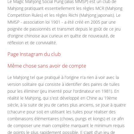
Le Magic Mahjong Social Pung (alias MMSP) est un club de
Mahjong pratiquant essentiellement les règles MCR (Mahjong
Competition Rules) et les règles Riichi (Mahjong japonais). Le
MMSP - association loi 1901 - a été créé en 2005 par une
poignée de passionnés et transmet depuis le goût de ce jeu
d'origine chinoise aux curieux en quête de nouveauté, de
réflexion et de convivialité.
Page Instagram du club
Même chose sans avoir de compte
Le Mahjong tel que pratiqué à l'origine n'a rien à voir avec la
version solitaire qui consiste à identifier des paires de tuiles
pour les éliminer (jeu inventé pour l'ordinateur en 1981). En
réalité le Mahjong, qui s'est développé en Chine au 19ème
siècle, à la suite de jeu de cartes plus anciens, se joue à quatre
(chacun·e pour soi) en utilisant les tuiles pour réaliser des
combinaisons élémentaires (chows, pungs et kongs) et ce afin
de composer une main complète marquant le minimum requis
de points le plus rapidement possible. Il s'agit d'un jeu de