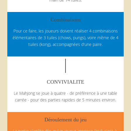
Combinaisons
Pour ce faire, les joueurs doivent réaliser 4 combinaisons
élémentaires de 3 tuiles (chows, pungs), voire même de 4
tuiles (kong), accompagnées d'une paire.
CONVIVIALITE
Le Mahjong se joue à quatre - de préférence à une table
carrée - pour des parties rapides de 5 minutes environ.
Déroulement du jeu
La partie s'arrête dès qu'un joueur annonce "Hu", c'est-à-