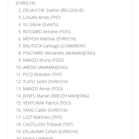
(EVRIICHI)
2. DELAUCHE Sophie (BELGIQUE)
3. LOGAN Arrias (TNT)
4. YU Silène (Evriichi)
5. ROSSARD Antoine (FDO)
6. MOYON Mathias (EVRIICHI)
7. BAUTISTA Santiago (CHAMBERY)
8. PINCHARD Alexandre (AKAMAHJONG)
9. MANZO Bruno (FDO)
10. ARESKI (AKAMAHJONG)
11. PICQ Brandon (TNT)
12. TLATLI Selim (EVRIICHI)
13. MANZO Annie (FDO)
14. JONES Marian (BREIZH MAHJONG)
15. VENTURINI Patrick (FDO)
16. YANG Caitlin (EVRIICHI)
17. LIOT Matthieu (TNT)
18. CASTILLON Thibault (TNT)
19. DELAUNAY Célian (EVRIICHI)
20. MIAOU (MMSP)