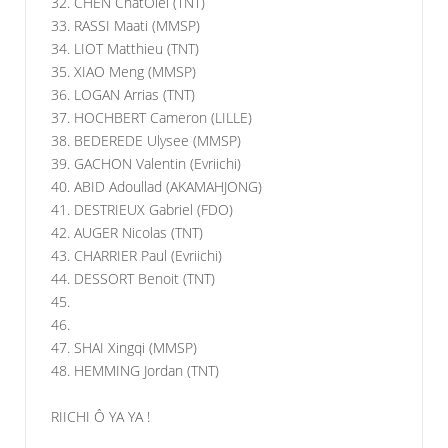
32. CHEN ChatOlei (TNT)
33. RASSI Maati (MMSP)
34. LIOT Matthieu (TNT)
35. XIAO Meng (MMSP)
36. LOGAN Arrias (TNT)
37. HOCHBERT Cameron (LILLE)
38. BEDEREDE Ulysee (MMSP)
39. GACHON Valentin (Evriichi)
40. ABID Adoullad (AKAMAHJONG)
41. DESTRIEUX Gabriel (FDO)
42. AUGER Nicolas (TNT)
43. CHARRIER Paul (Evriichi)
44. DESSORT Benoit (TNT)
45.
46.
47. SHAI Xingqi (MMSP)
48. HEMMING Jordan (TNT)
RIICHI Ô YA YA !